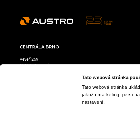
CENTRÁLA BRNO
Veveří 269
664 81 Ostrovačice
Provozní doba:
Tato webová stránka použ
Pondělí - pátek: 7:00–15:30
Tato webová stránka uklád
+420 602 211 622
jakož i marketing, person
obchod@austrobaumaschinen.cz
nastavení.