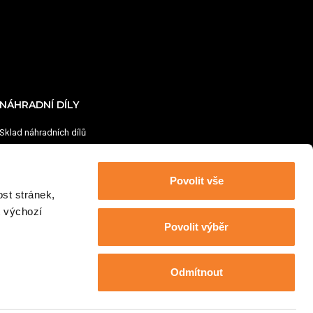
NÁHRADNÍ DÍLY
Sklad náhradních dílů
Centrální sklad v Ostrovačicích
Povolit vše
Provozní doba: Pondělí - pátek: 7:00–15:30
st stránek,
+420 724 255 991
t výchozí
sklad@austrobaumaschinen.cz
Povolit výběr
Odmítnout