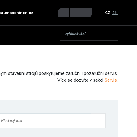
CZ
EN
baumaschinen.cz
ým stavební strojů poskytujeme záruční i pozáruční servis.
Více se dozvíte v sekci
Servis
.