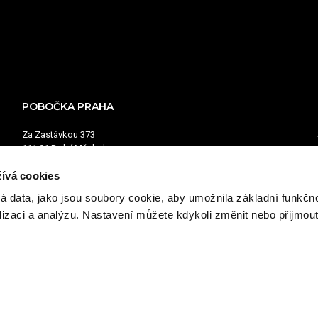
POBOČKA PRAHA
Za Zastávkou 373
111 01 Dolní Měcholupy
Provozní doba:
ívá cookies
Pondělí - pátek: 7:00–15:30
á data, jako jsou soubory cookie, aby umožnila základní funkčno
+420 603 486 076
alizaci a analýzu. Nastavení můžete kdykoli změnit nebo přijmou
obchod.praha@austrobaumaschinen.cz