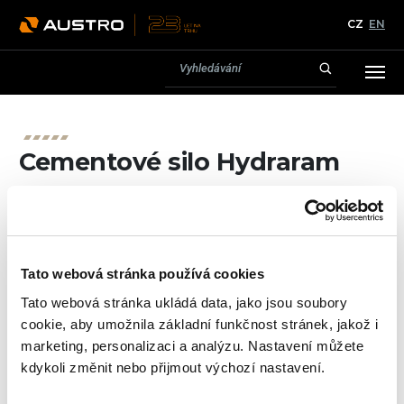
CZ
EN
Cementové silo Hydraram
Ke všem u nás pořízeným stavební strojů poskytujeme
záruční i pozáruční servis.
Více se dozvíte v sekci
Servis
.
Tato webová stránka používá cookies
Tato webová stránka ukládá data, jako jsou soubory
cookie, aby umožnila základní funkčnost stránek, jakož i
marketing, personalizaci a analýzu. Nastavení můžete
Cementové silo
kdykoli změnit nebo přijmout výchozí nastavení.