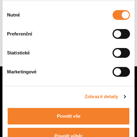
Hydraram
Výběr
Nutné
souhlasu
Preferenční
Žádné stroje
Statistické
Marketingové
Zobrazit detaily
CENTRÁLA BRNO
Povolit vše
POBOČKA PRAHA
NÁHRADNÍ DÍLY
Povolit výběr