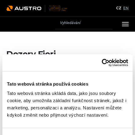
CZ
EN
Dozery Fiori
Ke všem u nás pořízeným stavební strojů poskytujeme
záruční i pozáruční servis.
Více se dozvíte v sekci
Servis
.
Tato webová stránka používá cookies
Tato webová stránka ukládá data, jako jsou soubory
cookie, aby umožnila základní funkčnost stránek, jakož i
marketing, personalizaci a analýzu. Nastavení můžete
kdykoli změnit nebo přijmout výchozí nastavení.