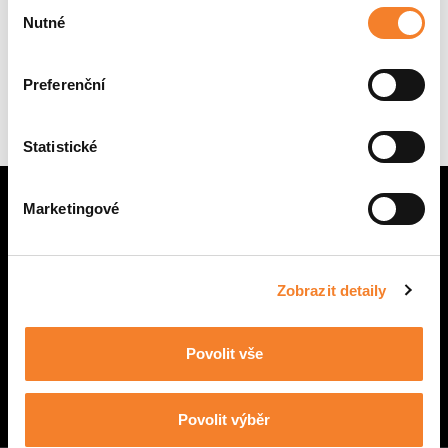
Výběr
Nutné
souhlasu
Žádné stroje
Preferenční
Statistické
Marketingové
Zobrazit detaily
CENTRÁLA BRNO
Povolit vše
POBOČKA PRAHA
NÁHRADNÍ DÍLY
Povolit výběr