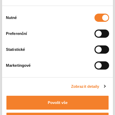
Výběr
Nutné
souhlasu
Fiori DF70
Preferenční
Statistické
Marketingové
Zobrazit detaily
Povolit vše
Fiori D90SW