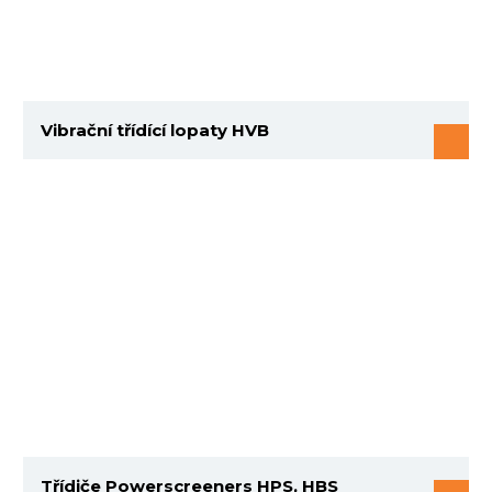
Vibrační třídící lopaty HVB
Třídiče Powerscreeners HPS, HBS