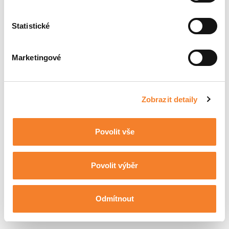
Statistické
Marketingové
Zobrazit detaily
Třídíci drapáky HDG
Povolit vše
Povolit výběr
Odmítnout