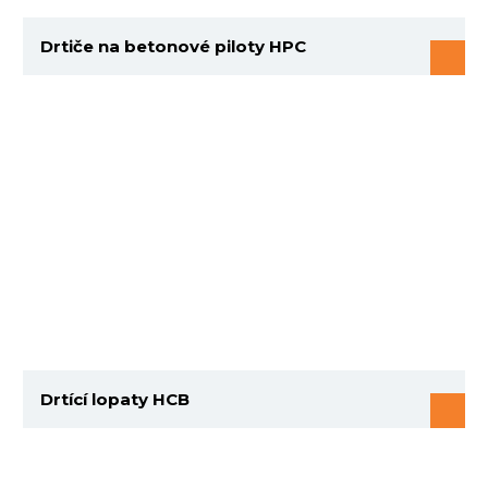
Drtiče na betonové piloty HPC
Drtící lopaty HCB