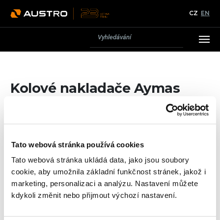
CZ
EN
Kolové nakladače Aymas
Recycling Machinery
Ke všem u nás pořízeným stavební strojů poskytujeme
záruční i pozáruční servis.
Tato webová stránka používá cookies
Více se dozvíte v sekci
Servis
.
Tato webová stránka ukládá data, jako jsou soubory
cookie, aby umožnila základní funkčnost stránek, jakož i
marketing, personalizaci a analýzu. Nastavení můžete
kdykoli změnit nebo přijmout výchozí nastavení.