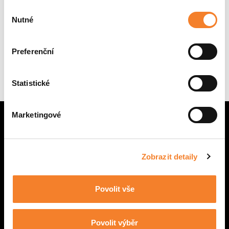
Výběr
Nutné
souhlasu
Preferenční
Žádné stroje
Statistické
Marketingové
Zobrazit detaily
CENTRÁLA BRNO
Povolit vše
POBOČKA PRAHA
NÁHRADNÍ DÍLY
Povolit výběr