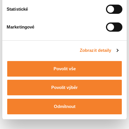
Statistické
Marketingové
Zobrazit detaily
Skladem
FIORI DX30
Povolit vše
Povolit výběr
Odmítnout