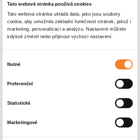
mechanický rychloupínač Dieci
Tato webová stránka používá cookies
hydraulicky ovládané plovoucí paletizační vidle 120 × 50
Tato webová stránka ukládá data, jako jsou soubory
× 1 200 mm
cookie, aby umožnila základní funkčnost stránek, jakož i
standardní lopata o objemu 1,0 m³ s břitem
marketing, personalizaci a analýzu. Nastavení můžete
Dodávané příslušenství
kdykoli změnit nebo přijmout výchozí nastavení.
Součástí dodávky je:
Výběr
hydraulicky ovládané plovoucí paletizační vidle
Nutné
souhlasu
standardní lopata 1,0 m³
Skladem v Ostrovačicích
Preferenční
Dva nové teleskopické manipulátory Dieci Zeus 40.8 jsou
připraveny k okamžitému odběru. Kontaktujte nás pro
Statistické
cenovou nabídku, předvedení stroje nebo možnosti
financování.
Marketingové
Cena na vyžádání