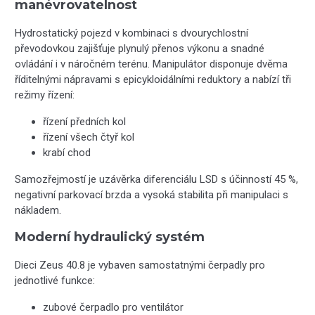
manévrovatelnost
Hydrostatický pojezd v kombinaci s dvourychlostní
převodovkou zajišťuje plynulý přenos výkonu a snadné
ovládání i v náročném terénu. Manipulátor disponuje dvěma
říditelnými nápravami s epicykloidálními reduktory a nabízí tři
režimy řízení:
řízení předních kol
řízení všech čtyř kol
krabí chod
Samozřejmostí je uzávěrka diferenciálu LSD s účinností 45 %,
negativní parkovací brzda a vysoká stabilita při manipulaci s
nákladem.
Moderní hydraulický systém
Dieci Zeus 40.8 je vybaven samostatnými čerpadly pro
jednotlivé funkce:
zubové čerpadlo pro ventilátor