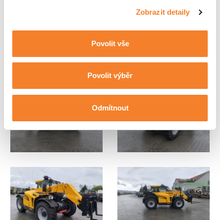
Zobrazit detaily
Povolit vše
Povolit výběr
Odmítnout