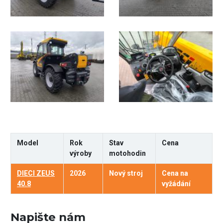
Model
Rok
Stav
Cena
výroby
motohodin
DIECI ZEUS
2026
Nový stroj
Cena na
40.8
vyžádání
Napište nám