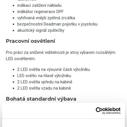
indikaci zatížení nákladu
indikátor regenerace DPF
vyhřívaná vnější zpětná zrcátka
bezpečnostní Deadman pojistku v joysticku
akustický signál zpátečky
Pracovní osvětlení
Pro práci za snížené viditelnosti je stroj vybaven rozsáhlým
LED osvětlením:
2 LED světla na výsuvné části výložníku
LED světlo na hlavě výložníku
2 LED světla vpředu na kabině
2 LED světla vzadu na kabině
Bohatá standardní výbava
standardní pneumatiky CEAT MPT602 405/70-24
blatníky
tažný čep se 7pinovou zásuvkou