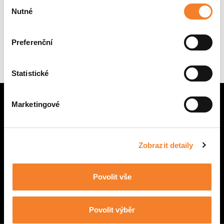
Výběr
Nutné
souhlasu
Žádné stroje
Preferenční
Statistické
Marketingové
Zobrazit detaily
CENTRÁLA BRNO
Povolit vše
POBOČKA PRAHA
NÁHRADNÍ DÍLY
Povolit výběr