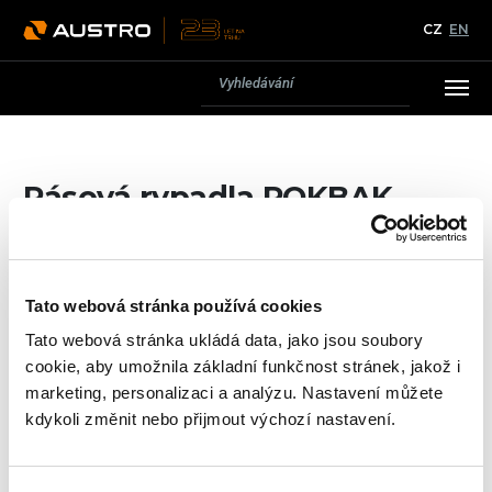
CZ
EN
Pásová rypadla ROKBAK
Ke všem u nás pořízeným stavební strojů poskytujeme
záruční i pozáruční servis.
Více se dozvíte v sekci
Servis
.
Tato webová stránka používá cookies
Tato webová stránka ukládá data, jako jsou soubory
cookie, aby umožnila základní funkčnost stránek, jakož i
marketing, personalizaci a analýzu. Nastavení můžete
kdykoli změnit nebo přijmout výchozí nastavení.