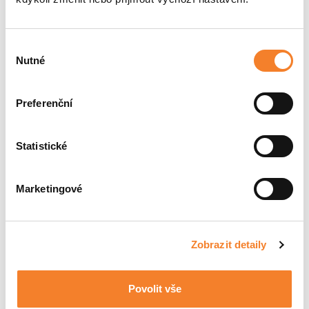
Nádrž paliva – 50 l
Hydraulický olej – 67 l
Výběr
Nutné
souhlasu
Hydraulický systém:
Preferenční
Hydrostatický pohon 4x4
Hydraulický systém BOSCH-REXROTH se snímáním
aktuálního zatížení stroje
Statistické
Hydraulické pístové čerpadlo s proměnlivým zdvihem
Pracovní hydraulický okruh – zubové čerpadlo
Hydrostatický pohon 4x4
Marketingové
Korba:
Zobrazit detaily
Nosnost 3 000 kg
Otočný výsyp do stran
Povolit vše
Objem korby 1 760 l (SAE)