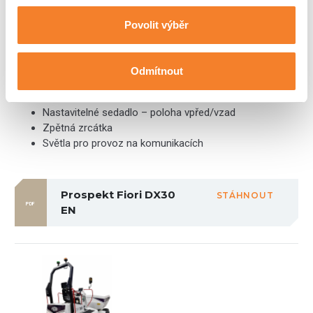
Povolit výběr
Kabina:
Sklopitelný ROPS rám
Odmítnout
Počítadlo mth
Bezpečnostní pás
Nastavitelné sedadlo – poloha vpřed/vzad
Zpětná zrcátka
Světla pro provoz na komunikacích
Prospekt Fiori DX30
STÁHNOUT
PDF
EN