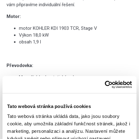
vám připravíme individuální řešení.
Motor:
motor KOHLER KDI 1903 TCR, Stage V
Výkon 18,0 kW
obsah 1,9 l
Převodovka:
Manuální, hydrostatický pohon
Stálý pohon všech kol 4x4
Maximální rychlost 15 km/h
Maximální stoupavost 25%
Pneumatiky 11.5/80-15.3
Tato webová stránka používá cookies
Poloměr otáčení 4 490 mm
Tato webová stránka ukládá data, jako jsou soubory
cookie, aby umožnila základní funkčnost stránek, jakož i
marketing, personalizaci a analýzu. Nastavení můžete
Náplně:
kdykoli změnit nebo přijmout výchozí nastavení.