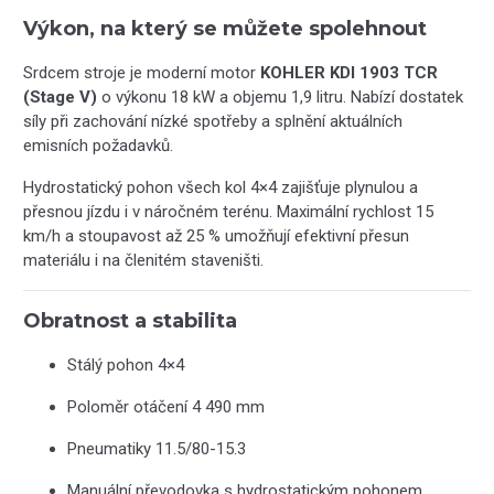
Výkon, na který se můžete spolehnout
Srdcem stroje je moderní motor
KOHLER KDI 1903 TCR
(Stage V)
o výkonu 18 kW a objemu 1,9 litru. Nabízí dostatek
síly při zachování nízké spotřeby a splnění aktuálních
emisních požadavků.
Hydrostatický pohon všech kol 4×4 zajišťuje plynulou a
přesnou jízdu i v náročném terénu. Maximální rychlost 15
km/h a stoupavost až 25 % umožňují efektivní přesun
materiálu i na členitém staveništi.
Obratnost a stabilita
Stálý pohon 4×4
Poloměr otáčení 4 490 mm
Pneumatiky 11.5/80-15.3
Manuální převodovka s hydrostatickým pohonem