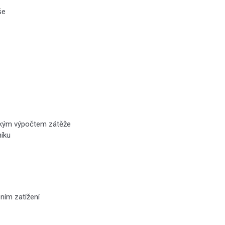
še
ickým výpočtem zátěže
níku
ním zatížení