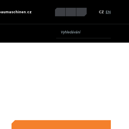
CZ
EN
baumaschinen.cz