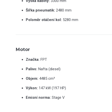
Výška kabiny:
3300 mm
Šířka pneumatik:
2480 mm
Poloměr otáčení kol:
5280 mm
Motor
Značka:
FPT
Palivo:
Nafta (diesel)
Objem:
4485 cm³
Výkon:
147 kW (197 HP)
Emisní norma:
Stage V