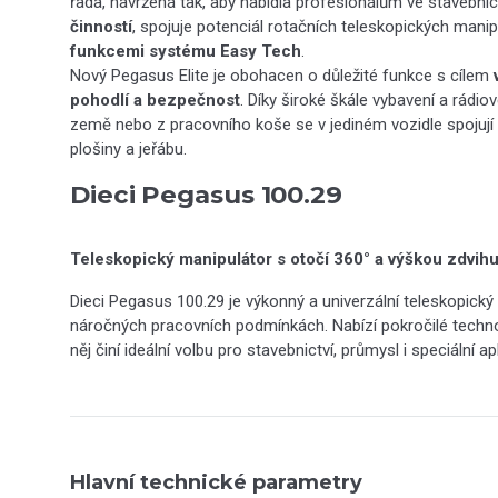
řada, navržená tak, aby nabídla profesionálům ve stavebnic
činností
, spojuje potenciál rotačních teleskopických mani
funkcemi systému Easy Tech
.
Nový Pegasus Elite je obohacen o důležité funkce s cílem
pohodlí a bezpečnost
. Díky široké škále vybavení a rád
země nebo z pracovního koše se v jediném vozidle spojují
plošiny a jeřábu.
Dieci Pegasus 100.29
Teleskopický manipulátor s otočí 360° a výškou zdvih
Dieci Pegasus 100.29 je výkonný a univerzální teleskopický 
náročných pracovních podmínkách. Nabízí pokročilé techno
něj činí ideální volbu pro stavebnictví, průmysl i speciální ap
Hlavní technické parametry