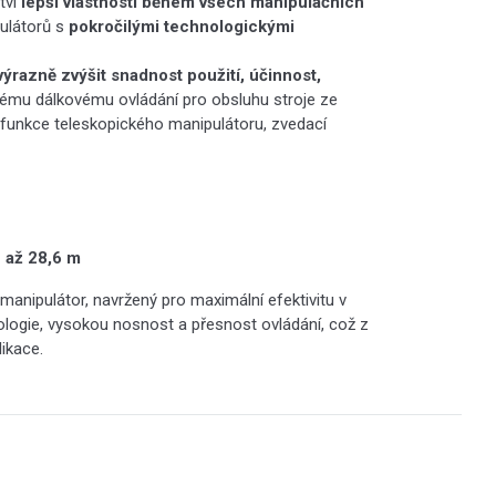
tví
lepší vlastnosti během všech manipulačních
pulátorů s
pokročilými technologickými
výrazně zvýšit snadnost použití, účinnost,
iovému dálkovému ovládání pro obsluhu stroje ze
 funkce teleskopického manipulátoru, zvedací
u až 28,6 m
manipulátor, navržený pro maximální efektivitu v
logie, vysokou nosnost a přesnost ovládání, což z
likace.