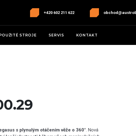
+420 602 211 622
obchod@austro
POUŽITÉ STROJE
SERVIS
KONTAKT
00.29
egasus s plynulým otáčením věže o 360°
. Nová