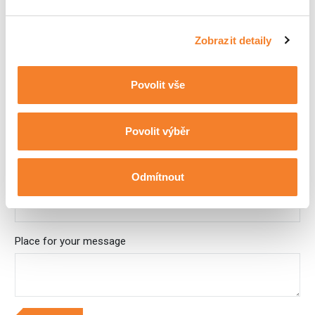
Name and Surname *
Zobrazit detaily
Company
Povolit vše
Telephone
Povolit výběr
Odmítnout
E-mail
Place for your message