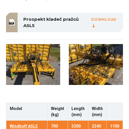
Prospekt kladeč pražců
DOWNLOAD
PDF
ASL5
Model
Weight
Length
Width
(kg)
(mm)
(mm)
Windhoff ASL5
700
3200
2240
1100