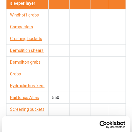
sleeper layer
Windhoff grabs
Compactors
Crushing buckets
Demolition shears
Demoliton grabs
Grabs
Hydraulic breakers
Rail tongs Atlas
550
Screening buckets
Windhoff ASB
2100 -
2690
ballast broom
2200