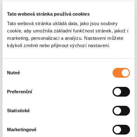
Windhoff AST8
2000
Tato webová stránka používá cookies
SUW tamping unit
Tato webová stránka ukládá data, jako jsou soubory
Windhoff AST8
2200
cookie, aby umožnila základní funkčnost stránek, jakož i
tamping unit
marketing, personalizaci a analýzu. Nastavení můžete
Windhoff ASW
1300
1400
2750
kdykoli změnit nebo přijmout výchozí nastavení.
sleeper changer
Windhoff mobile
2300
Výběr
ballast cleaning
Nutné
souhlasu
unit
Preferenční
SHOW MORE
Statistické
Write to us
Marketingové