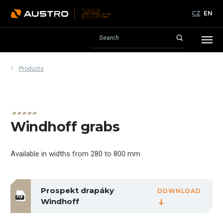
CZ
EN
Products
Windhoff grabs
Available in widths from 280 to 800 mm
Prospekt drapáky
DOWNLOAD
PDF
Windhoff