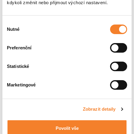
Windhoff AST8 SUW tamping unit
kdykoli změnit nebo přijmout výchozí nastavení.
Windhoff AST8 tamping unit
Výběr
Windhoff ASW sleeper changer
Nutné
souhlasu
Windhoff mobile ballast cleaning unit
Preferenční
SHOW MORE
Statistické
Write to us
Marketingové
Name and Surname *
Zobrazit detaily
Company
Povolit vše