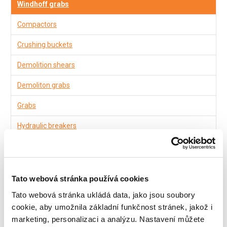
Windhoff grabs
Compactors
Crushing buckets
Demolition shears
Demoliton grabs
Grabs
Hydraulic breakers
Rail tongs Atlas
Screening buckets
Tato webová stránka používá cookies
Windhoff ASB ballast broom
Tato webová stránka ukládá data, jako jsou soubory
cookie, aby umožnila základní funkčnost stránek, jakož i
Windhoff ASL5 sleeper layer
marketing, personalizaci a analýzu. Nastavení můžete