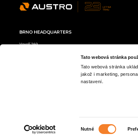
BRNO HEADQUARTERS
Veveří 269
664 81 Ostrovačice
Tato webová stránka použ
Opening hours:
Tato webová stránka uklád
Monday - Friday: 7:00–16:30
jakož i marketing, person
+420 602 211 622
nastavení.
obchod@austrobaumaschinen.cz
DISCLAMER
WRITE TO US
CAREER
CONT
Výběr
Nutné
Pref
souhlasu