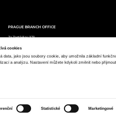
PRAGUE BRANCH OFFICE
Za Zastávkou 373
111 01 Dolní Měcholupy
ívá cookies
Opening hours:
á data, jako jsou soubory cookie, aby umožnila základní funkčno
Monday - Friday: 7:00–16:30
alizaci a analýzu. Nastavení můžete kdykoli změnit nebo přijmou
+420 603 486 076
obchod.praha@austrobaumaschinen.cz
ACT
erenční
Statistické
Marketingové