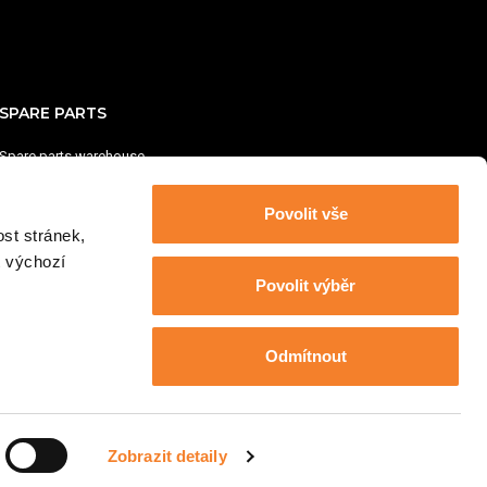
SPARE PARTS
Spare parts warehouse
Opening hours: Monday - Friday: 7:00–16:00
Povolit vše
+420 724 255 991
st stránek,
sklad@austrobaumaschinen.cz
t výchozí
Povolit výběr
Odmítnout
© 2002–2026 Austrobaumaschinen s.r.o., design by
Beneš & Michl
Zobrazit detaily