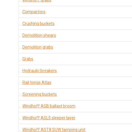
Windhoff grabs
Compactors
Crushing buckets
Demolition shears
Demoliton grabs
Grabs
Hydraulic breakers
Rail tongs Atlas
Screening buckets
Windhoff ASB ballast broom
Windhoff ASL5 sleeper layer
Windhoff AST8 SUW tamping unit