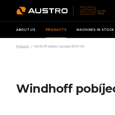
ABOUT US
PRODUCTS
MACHINES IN STOCK
Products
Windhoff pobíjecí agregát AST8 UW
Windhoff pobíje