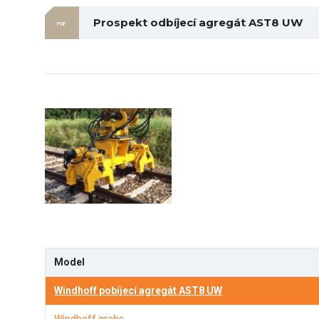
Prospekt odbíjecí agregát AST8 UW
PDF
Model
Windhoff pobíjecí agregát AST8 UW