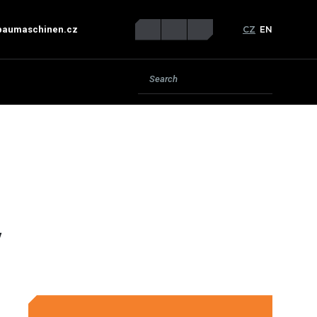
CZ
EN
baumaschinen.cz
W