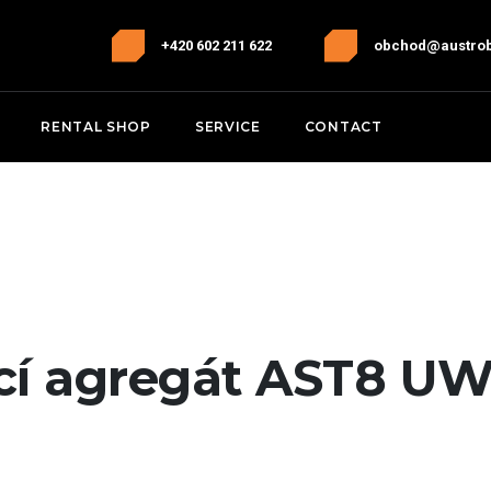
+420 602 211 622
obchod@austro
RENTAL SHOP
SERVICE
CONTACT
cí agregát AST8 U